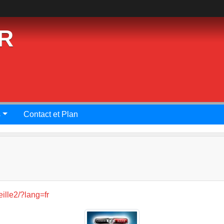
R
s
Contact et Plan
eille2/?lang=fr