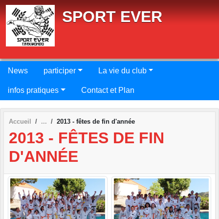
Panneau de gestion des cookies
SPORT EVER
News
participer
La vie du club
infos pratiques
Contact et Plan
Accueil
2013 - fêtes de fin d'année
2013 - FÊTES DE FIN
D'ANNÉE