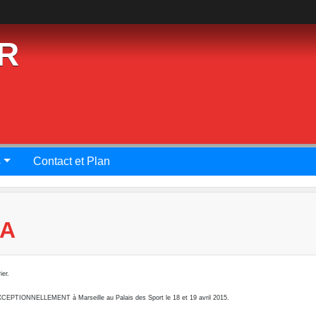
R
s
Contact et Plan
CA
ier.
 EXCEPTIONNELLEMENT à Marseille au Palais des Sport le 18 et 19 avril 2015.