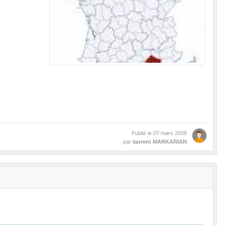
Publié le
07 mars 2008
par
laurent MARKARIAN