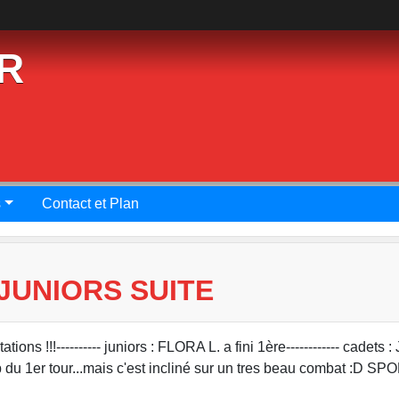
R
s
Contact et Plan
JUNIORS SUITE
!!!---------- juniors : FLORA L. a fini 1ère------------ cadets :
ap du 1er tour...mais c'est incliné sur un tres beau combat :D 