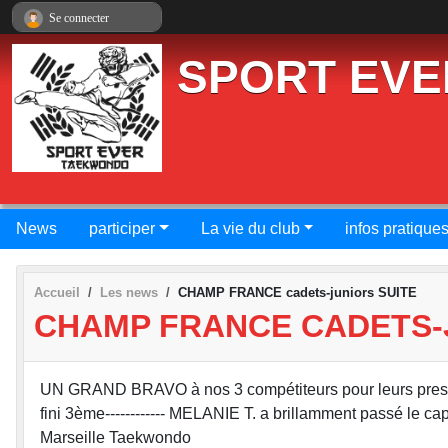
Panneau de gestion des cookies
Se connecter
SPORT EVE
News
participer
La vie du club
infos pratique
Accueil
Les news
CHAMP FRANCE cadets-juniors SUITE
CHAMP FRANCE CADETS-
UN GRAND BRAVO à nos 3 compétiteurs pour leurs prestations 
fini 3ème------------ MELANIE T. a brillamment passé le c
Marseille Taekwondo