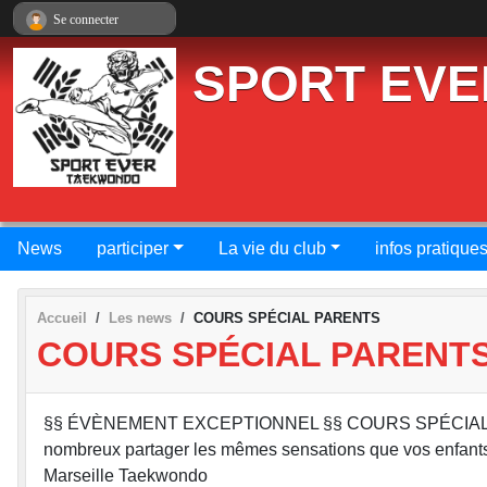
Panneau de gestion des cookies
Se connecter
SPORT EVE
News
participer
La vie du club
infos pratique
Accueil
Les news
COURS SPÉCIAL PARENTS
COURS SPÉCIAL PARENT
§§ ÉVÈNEMENT EXCEPTIONNEL §§ COURS SPÉCIAL PO
nombreux partager les mêmes sensations que vos enfant
Marseille Taekwondo