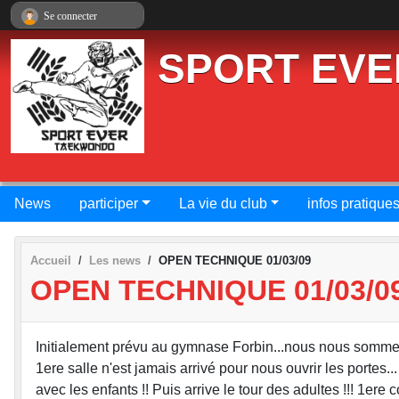
Panneau de gestion des cookies
Se connecter
SPORT EVE
News
participer
La vie du club
infos pratique
Accueil
Les news
OPEN TECHNIQUE 01/03/09
OPEN TECHNIQUE 01/03/0
Initialement prévu au gymnase Forbin...nous nous sommes
1ere salle n'est jamais arrivé pour nous ouvrir les portes
avec les enfants !! Puis arrive le tour des adultes !!! 1e