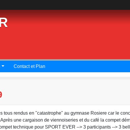
R
s
Contact et Plan
9
 tous rendus en "catastrophe" au gymnase Rosiere car le conc
... Après une cargaison de viennoiseries et du café la compet dém
re compet technique pour SPORT EVER --> 3 participants --> 3 bel