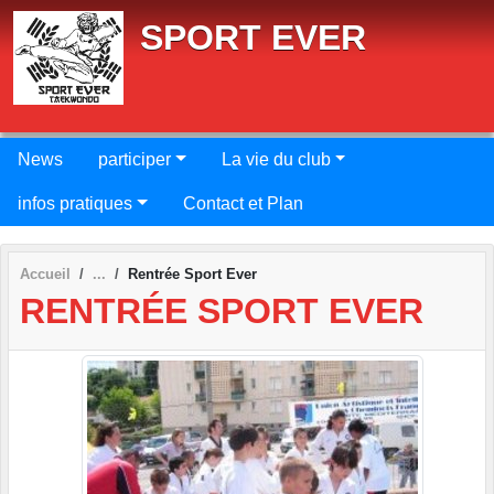
Panneau de gestion des cookies
SPORT EVER
News
participer
La vie du club
infos pratiques
Contact et Plan
Accueil
Rentrée Sport Ever
RENTRÉE SPORT EVER