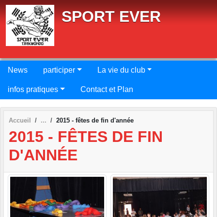
Panneau de gestion des cookies
SPORT EVER
News
participer
La vie du club
infos pratiques
Contact et Plan
Accueil
2015 - fêtes de fin d'année
2015 - FÊTES DE FIN
D'ANNÉE